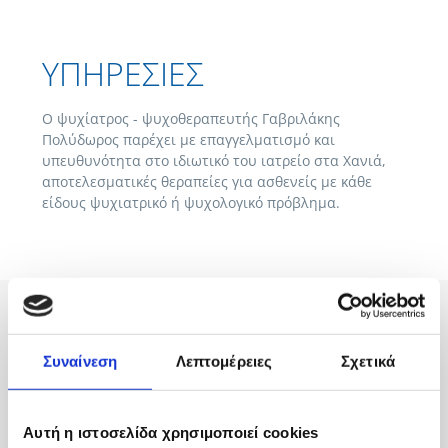
ΥΠΗΡΕΣΙΕΣ
Ο ψυχίατρος - ψυχοθεραπευτής Γαβριλάκης
Πολύδωρος παρέχει με επαγγελματισμό και
υπευθυνότητα στο ιδιωτικό του ιατρείο στα Χανιά,
αποτελεσματικές θεραπείες για ασθενείς με κάθε
είδους ψυχιατρικό ή ψυχολογικό πρόβλημα.
Ειδικότερα, αντιμετωπίζει ασθενείς με προβλήματα
όπως:
Συναίνεση
Λεπτομέρειες
Σχετικά
Άνοια, Διαταραχές Μνήμης
Προβλήματα Εξαρτήσεων (ουσίες, αλκοόλ, τυχερά
παιχνίδια, internet)
Αυτή η ιστοσελίδα χρησιμοποιεί cookies
Κατάθλιψη