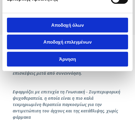
Διαταραχές Συμπεριφοράς
Πένθος, Χωρισμός & άλλα ψυχολογικά προβλήματα
Ανορεξία, Βουλιμία, Επεισοδιακή Υπερφαγία
Σεξουαλικές διαταραχές
Αποδοχή όλων
Αποδοχή επιλεγμένων
Άρνηση
Παρέχει ασφαλή και εξατομικευμένη
φαρμακοθεραπεία και πραγματοποιεί κατ΄ οίκον
επισκέψεις μετά από συνεννόηση.
Εφαρμόζει με επιτυχία τη Γνωσιακή - Συμπεριφορική
ψυχοθεραπεία, η οποία είναι η πιο καλά
τεκμηριωμένη θεραπεία παγκοσμίως για την
αντιμετώπιση του άγχους και της κατάθλιψης, χωρίς
φάρμακα