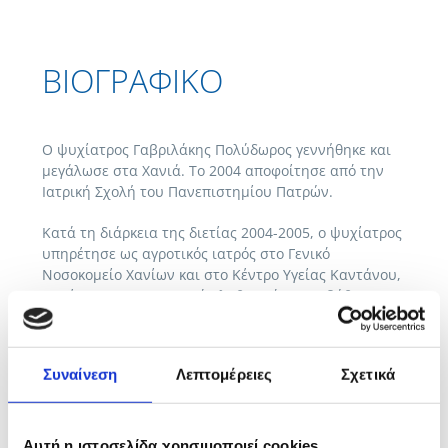
ΒΙΟΓΡΑΦΙΚΟ
Ο ψυχίατρος Γαβριλάκης Πολύδωρος γεννήθηκε και
μεγάλωσε στα Χανιά. Το 2004 αποφοίτησε από την
Ιατρική Σχολή του Πανεπιστημίου Πατρών.
Κατά τη διάρκεια της διετίας 2004-2005, ο ψυχίατρος
υπηρέτησε ως αγροτικός ιατρός στο Γενικό
Νοσοκομείο Χανίων και στο Κέντρο Υγείας Καντάνου,
παρέχοντας στον τοπικό πληθυσμό πρωτοβάθμιες
υπηρεσίες υγείας. Στη συνεχεία, στα πλαίσια της
στρατιωτικής του θητείας στο Πολεμικό Ναυτικό ως
ιατρός, υπηρέτησε στην Παθολογική Κλινική του
Συναίνεση
Λεπτομέρειες
Σχετικά
Ναυτικού Νοσοκομείου Κρήτης.
Τα έτη 2007 και 2008, παρακολούθησε ένα διετές
μετεκπαιδευτικό σεμινάριο στην Ομοιοπαθητική
Αυτή η ιστοσελίδα χρησιμοποιεί cookies