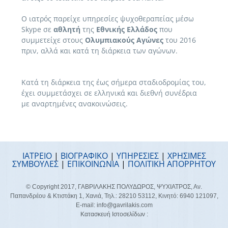
Ο ιατρός παρείχε υπηρεσίες ψυχοθεραπείας μέσω
Skype σε
αθλητή
της
Εθνικής Ελλάδος
που
συμμετείχε στους
Ολυμπιακούς Αγώνες
του 2016
πριν, αλλά και κατά τη διάρκεια των αγώνων.
Κατά τη διάρκεια της έως σήμερα σταδιοδρομίας του,
έχει συμμετάσχει σε ελληνικά και διεθνή συνέδρια
με αναρτημένες ανακοινώσεις.
ΙΑΤΡΕΙΟ
|
ΒΙΟΓΡΑΦΙΚΟ
|
ΥΠΗΡΕΣΙΕΣ
|
ΧΡΗΣΙΜΕΣ
ΣΥΜΒΟΥΛΕΣ
|
ΕΠΙΚΟΙΝΩΝΙΑ
|
ΠΟΛΙΤΙΚΗ ΑΠΟΡΡΗΤΟΥ
© Copyright 2017, ΓΑΒΡΙΛΑΚΗΣ ΠΟΛΥΔΩΡΟΣ, ΨΥΧΙΑΤΡΟΣ, Αν.
Παπανδρέου & Κτιστάκη 1, Χανιά, Τηλ.:
28210 53112
, Κινητό:
6940 121097
,
E-mail:
info@gavrilakis.com
Κατασκευή Ιστοσελίδων :